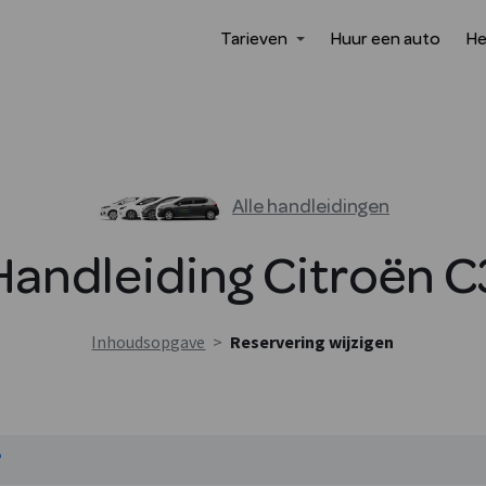
Tarieven
Huur een auto
He
Alle handleidingen
Handleiding
Citroën
C
Inhoudsopgave
>
Reservering wijzigen
?