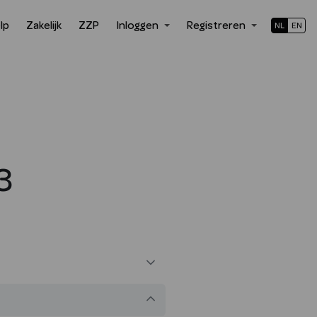
lp
Zakelijk
ZZP
Inloggen
Registreren
NL
EN
3