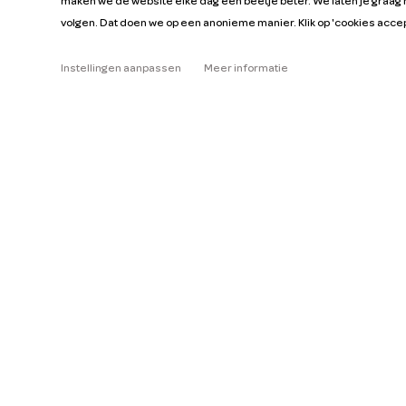
maken we de website elke dag een beetje beter. We laten je graag 
volgen. Dat doen we op een anonieme manier. Klik op 'cookies acce
Over
Instellingen aanpassen
Meer informatie
Help
Tarieven
Lees de FAQ
Autohandleidingen
Vacatures
Sleutelfiguren
Zakelijk
Onze missie
ZZP
Blog
Vraag auto aan
Pers