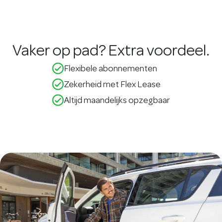
Vaker op pad? Extra voordeel.
check_circle_outline
Flexibele abonnementen
check_circle_outline
Zekerheid met Flex Lease
check_circle_outline
Altijd maandelijks opzegbaar