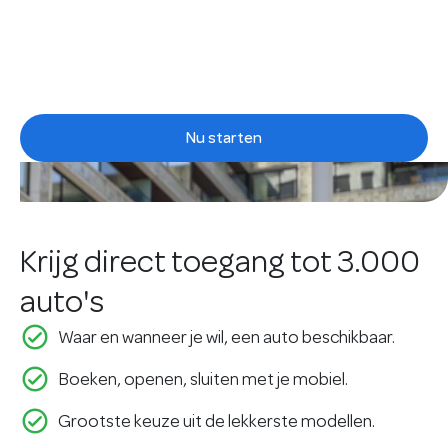
Drie maanden lang 25% korting voor nieuwe
gebruikers
Nu starten
Krijg direct toegang tot 3.000
auto's
check_circle_outline
Waar en wanneer je wil, een auto beschikbaar.
check_circle_outline
Boeken, openen, sluiten met je mobiel.
check_circle_outline
Grootste keuze uit de lekkerste modellen.