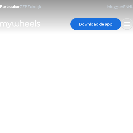
Particulier
ZZP
Zakelijk
Inloggen
EN
NL
Download de app
Rijd als een Pro
deze zomer