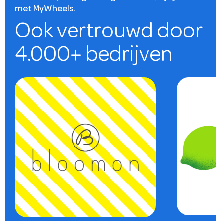
met MyWheels.
Ook vertrouwd door
4.000+ bedrijven