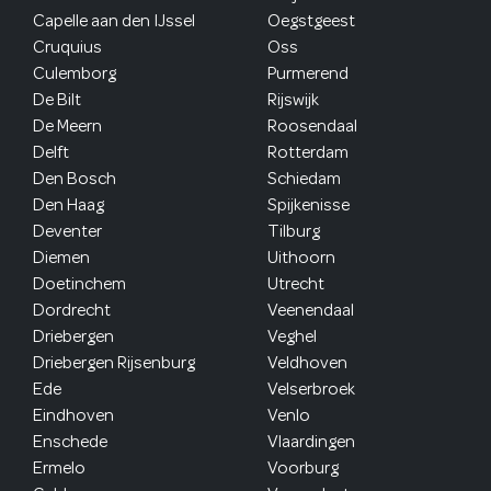
Capelle aan den IJssel
Oegstgeest
Cruquius
Oss
Culemborg
Purmerend
De Bilt
Rijswijk
De Meern
Roosendaal
Delft
Rotterdam
Den Bosch
Schiedam
Den Haag
Spijkenisse
Deventer
Tilburg
Diemen
Uithoorn
Doetinchem
Utrecht
Dordrecht
Veenendaal
Driebergen
Veghel
Driebergen Rijsenburg
Veldhoven
Ede
Velserbroek
Eindhoven
Venlo
Enschede
Vlaardingen
Ermelo
Voorburg