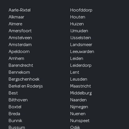
Aarle-Rixtel
Hoofddorp
Alkmaar
Houten
Almere
Huizen
Amersfoort
IJmuiden
Amstelveen
IJsselstein
Amsterdam
Landsmeer
Apeldoorn
Leeuwarden
Arnhem
Leiden
Barendrecht
Leiderdorp
Bennekom
Lent
Bergschenhoek
Leusden
Berkel en Roderijs
Maastricht
Best
Middelburg
Bilthoven
Naarden
Boxtel
Nijmegen
Breda
Nuenen
Bunnik
Nunspeet
Bussum
Odijk