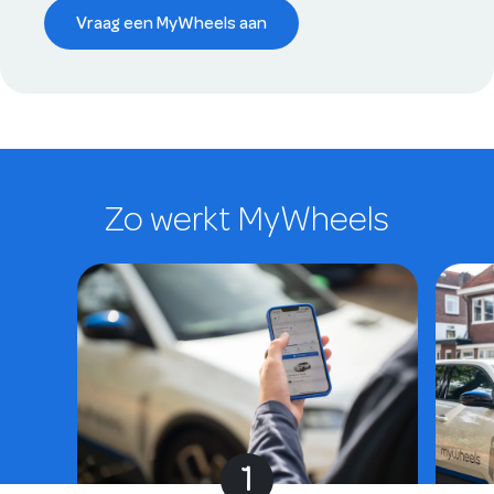
Vraag een MyWheels aan
Zo werkt MyWheels
1