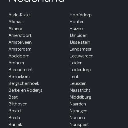
Aarle-Rixtel
Hoofddorp
Alkmaar
Houten
Almere
Huizen
Amersfoort
IJmuiden
Amstelveen
IJsselstein
Amsterdam
Landsmeer
Apeldoorn
Leeuwarden
Arnhem
Leiden
Barendrecht
Leiderdorp
Bennekom
Lent
Bergschenhoek
Leusden
Berkel en Roderijs
Maastricht
Best
Middelburg
Bilthoven
Naarden
Boxtel
Nijmegen
Breda
Nuenen
Bunnik
Nunspeet