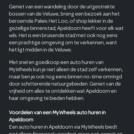
Geniet van een wandeling door de uitgestrekte
bossen van de Veluwe, breng een bezoek aan het
beroemde Paleis Het Loo, of shop lekker in de
gezellige binnenstad; Apeldoorn heeft voor elk wat
wils. Het is een bruisende stad met ook nog eens
een prachtige omgeving om te verkennen, want
het ligt midden in de Veluwe.
Met snel en goedkoop een auto huren van
MyWheels kun je niet alleen de stad zelf verkennen,
maar ben je ook nog eens binnen no-time omringd
door schitterende natuurgebieden. Geniet van de
vrijheid om alles te ontdekken wat Apeldoorn en
haar omgeving te bieden hebben.
Voordelen van een MyWheels auto huren in
Apeldoorn
Een auto huren in Apeldoorn via MyWheels biedt
niet alleen financieel voordeel, maar ook gemak en