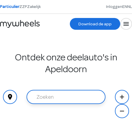
Particulier
ZZP
Zakelijk
Inloggen
EN
NL
Download de app
Ontdek onze deelauto's in
Apeldoorn