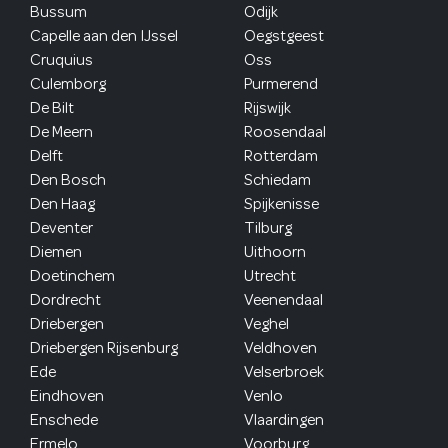
Bussum
Odijk
Capelle aan den IJssel
Oegstgeest
Cruquius
Oss
Culemborg
Purmerend
De Bilt
Rijswijk
De Meern
Roosendaal
Delft
Rotterdam
Den Bosch
Schiedam
Den Haag
Spijkenisse
Deventer
Tilburg
Diemen
Uithoorn
Doetinchem
Utrecht
Dordrecht
Veenendaal
Driebergen
Veghel
Driebergen Rijsenburg
Veldhoven
Ede
Velserbroek
Eindhoven
Venlo
Enschede
Vlaardingen
Ermelo
Voorburg