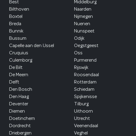
Best
Middelburg
Bilthoven
Naarden
Boxtel
Nijmegen
Breda
Nuenen
Bunnik
Nunspeet
Bussum
Odijk
Capelle aan den IJssel
Oegstgeest
Cruquius
Oss
Culemborg
Purmerend
De Bilt
Rijswijk
De Meern
Roosendaal
Delft
Rotterdam
Den Bosch
Schiedam
Den Haag
Spijkenisse
Deventer
Tilburg
Diemen
Uithoorn
Doetinchem
Utrecht
Dordrecht
Veenendaal
Driebergen
Veghel