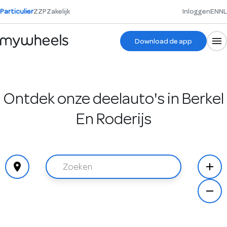
Particulier
ZZP
Zakelijk
Inloggen
EN
NL
Download de app
Ontdek onze deelauto's in Berkel
En Roderijs