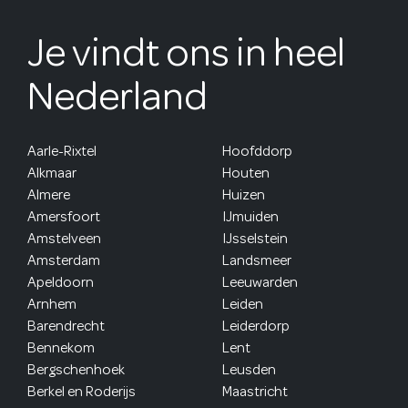
Je vindt ons in heel
Nederland
Aarle-Rixtel
Hoofddorp
Alkmaar
Houten
Almere
Huizen
Amersfoort
IJmuiden
Amstelveen
IJsselstein
Amsterdam
Landsmeer
Apeldoorn
Leeuwarden
Arnhem
Leiden
Barendrecht
Leiderdorp
Bennekom
Lent
Bergschenhoek
Leusden
Berkel en Roderijs
Maastricht