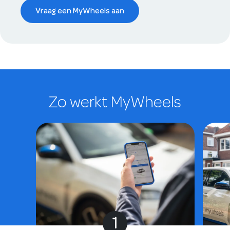
Vraag een MyWheels aan
Zo werkt MyWheels
1