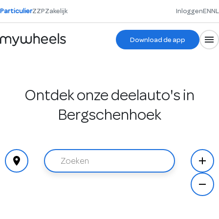
Particulier
ZZP
Zakelijk
Inloggen
EN
NL
Download de app
Ontdek onze deelauto's in
Bergschenhoek