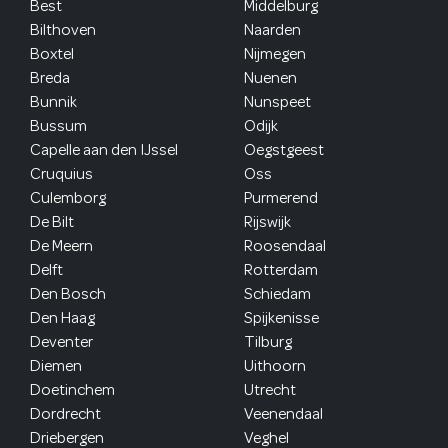
Best
Middelburg
Bilthoven
Naarden
Boxtel
Nijmegen
Breda
Nuenen
Bunnik
Nunspeet
Bussum
Odijk
Capelle aan den IJssel
Oegstgeest
Cruquius
Oss
Culemborg
Purmerend
De Bilt
Rijswijk
De Meern
Roosendaal
Delft
Rotterdam
Den Bosch
Schiedam
Den Haag
Spijkenisse
Deventer
Tilburg
Diemen
Uithoorn
Doetinchem
Utrecht
Dordrecht
Veenendaal
Driebergen
Veghel