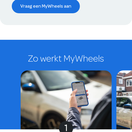
Vraag een MyWheels aan
Zo werkt MyWheels
1