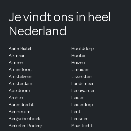
Je vindt ons in heel
Nederland
Aarle-Rixtel
Hoofddorp
Alkmaar
Houten
Almere
Huizen
Amersfoort
IJmuiden
Amstelveen
IJsselstein
Amsterdam
Landsmeer
Apeldoorn
Leeuwarden
Arnhem
Leiden
Barendrecht
Leiderdorp
Bennekom
Lent
Bergschenhoek
Leusden
Berkel en Roderijs
Maastricht