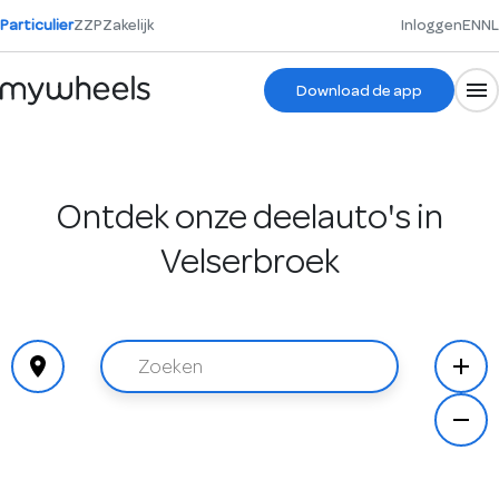
Particulier
ZZP
Zakelijk
Inloggen
EN
NL
Download de app
Ontdek onze deelauto's in
Velserbroek