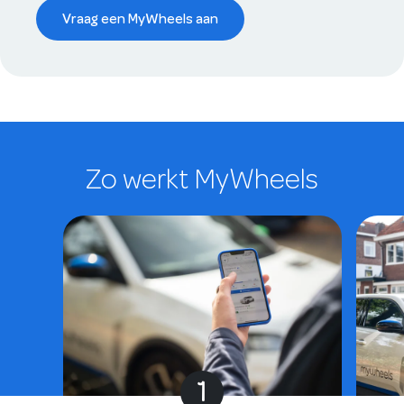
Vraag een MyWheels aan
Zo werkt MyWheels
1