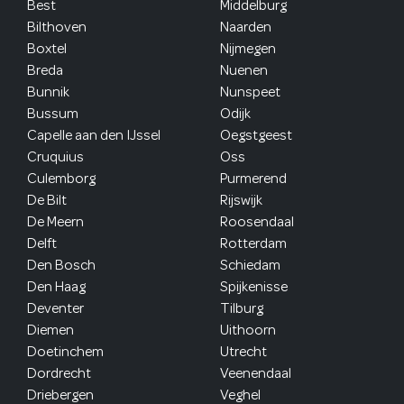
Best
Middelburg
Bilthoven
Naarden
Boxtel
Nijmegen
Breda
Nuenen
Bunnik
Nunspeet
Bussum
Odijk
Capelle aan den IJssel
Oegstgeest
Cruquius
Oss
Culemborg
Purmerend
De Bilt
Rijswijk
De Meern
Roosendaal
Delft
Rotterdam
Den Bosch
Schiedam
Den Haag
Spijkenisse
Deventer
Tilburg
Diemen
Uithoorn
Doetinchem
Utrecht
Dordrecht
Veenendaal
Driebergen
Veghel