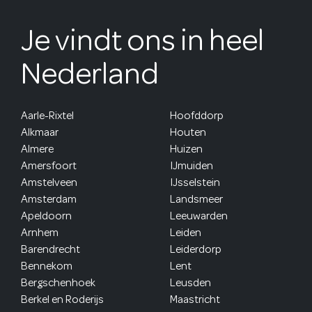
Je vindt ons in heel
Nederland
Aarle-Rixtel
Hoofddorp
Alkmaar
Houten
Almere
Huizen
Amersfoort
IJmuiden
Amstelveen
IJsselstein
Amsterdam
Landsmeer
Apeldoorn
Leeuwarden
Arnhem
Leiden
Barendrecht
Leiderdorp
Bennekom
Lent
Bergschenhoek
Leusden
Berkel en Roderijs
Maastricht