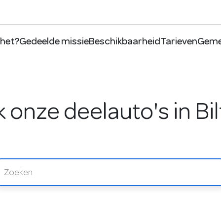
 het?
Gedeelde missie
Beschikbaarheid
Tarieven
Geme
 onze deelauto's in Bi