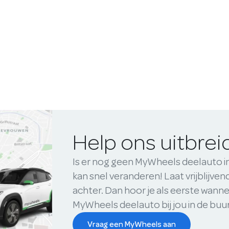
Help ons uitbre
Is er nog geen MyWheels deelauto i
kan snel veranderen! Laat vrijblijve
achter. Dan hoor je als eerste wanne
MyWheels deelauto bij jou in de buu
Vraag een MyWheels aan