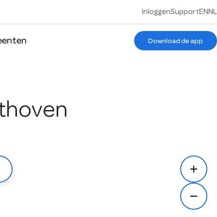
Inloggen
Support
EN
NL
enten
Download de app
lthoven