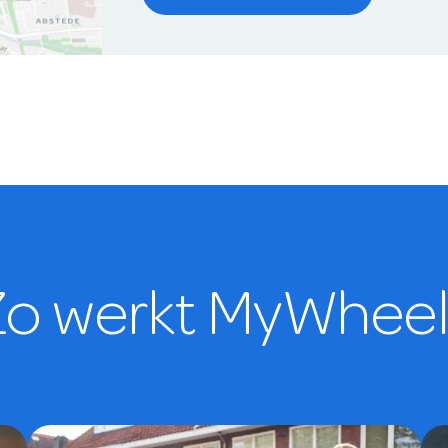
Zo werkt MyWheel