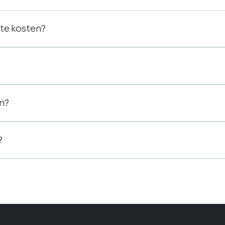
ste kosten?
en?
?