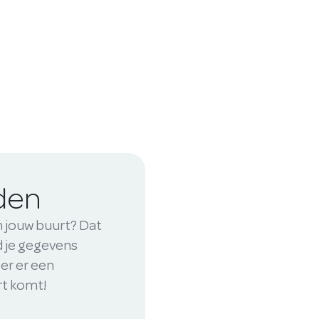
iden
n jouw buurt? Dat
nd je gegevens
er er een
rt komt!