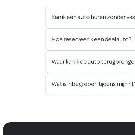
Kan ik een auto huren zonder va
Hoe reserveer ik een deelauto?
Waar kan ik de auto terugbreng
Wat is inbegrepen tijdens mijn rit