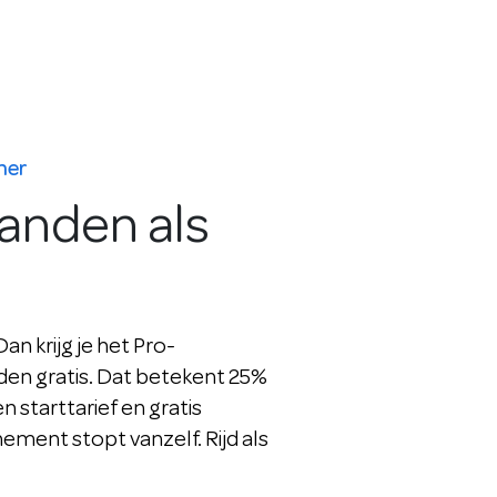
mer
aanden als
n krijg je het Pro-
n gratis. Dat betekent 25%
en starttarief en gratis
ment stopt vanzelf. Rijd als