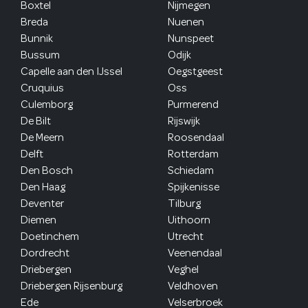
Boxtel
Nijmegen
Breda
Nuenen
Bunnik
Nunspeet
Bussum
Odijk
Capelle aan den IJssel
Oegstgeest
Cruquius
Oss
Culemborg
Purmerend
De Bilt
Rijswijk
De Meern
Roosendaal
Delft
Rotterdam
Den Bosch
Schiedam
Den Haag
Spijkenisse
Deventer
Tilburg
Diemen
Uithoorn
Doetinchem
Utrecht
Dordrecht
Veenendaal
Driebergen
Veghel
Driebergen Rijsenburg
Veldhoven
Ede
Velserbroek