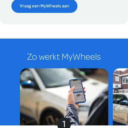
Vraag een MyWheels aan
Zo werkt MyWheels
1