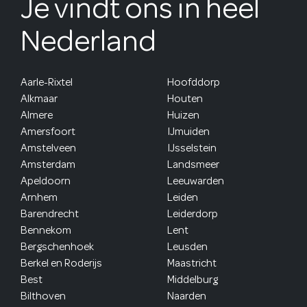
Je vindt ons in heel
Nederland
Aarle-Rixtel
Hoofddorp
Alkmaar
Houten
Almere
Huizen
Amersfoort
IJmuiden
Amstelveen
IJsselstein
Amsterdam
Landsmeer
Apeldoorn
Leeuwarden
Arnhem
Leiden
Barendrecht
Leiderdorp
Bennekom
Lent
Bergschenhoek
Leusden
Berkel en Roderijs
Maastricht
Best
Middelburg
Bilthoven
Naarden