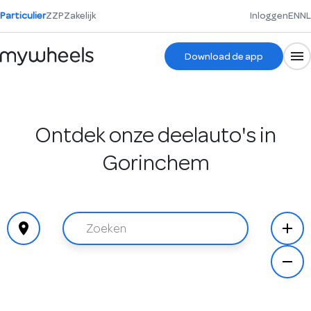
Particulier
ZZP
Zakelijk
Inloggen
EN
NL
Download de app
Ontdek onze deelauto's in
Gorinchem