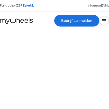
Particulier
ZZP
Zakelijk
Inloggen
EN
NL
Bedrijf aanmelden