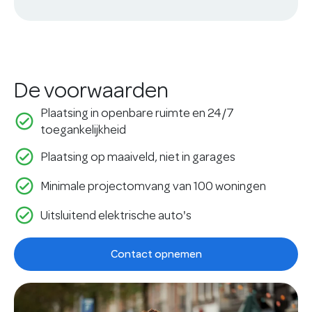
De voorwaarden
Plaatsing in openbare ruimte en 24/7
check_circle_outline
toegankelijkheid
check_circle_outline
Plaatsing op maaiveld, niet in garages
check_circle_outline
Minimale projectomvang van 100 woningen
check_circle_outline
Uitsluitend elektrische auto's
Contact opnemen