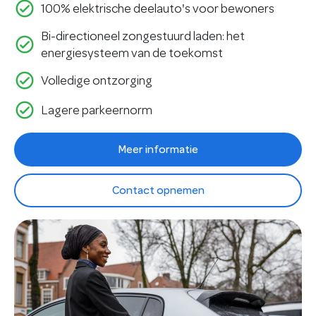
check_circle_outline
100% elektrische deelauto's voor bewoners
Bi-directioneel zongestuurd laden: het
check_circle_outline
energiesysteem van de toekomst
check_circle_outline
Volledige ontzorging
check_circle_outline
Lagere parkeernorm
Meer informatie
Contact opnemen