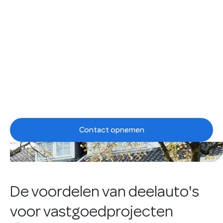
De mobiliteit en
energie van de
toekomst
Elektrische deelauto's en een bi-directioneel
laadsysteem voor vastgoed en nieuwbouwprojecten
Contact opnemen
De voordelen van deelauto's
voor vastgoedprojecten