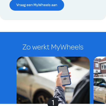
Vraag een MyWheels aan
Zo werkt MyWheels
1