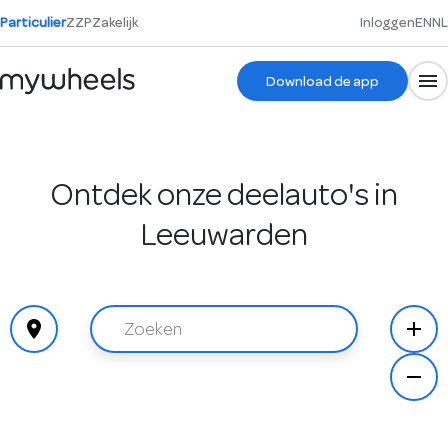
Particulier
ZZP
Zakelijk
Inloggen
EN
NL
Download de app
Ontdek onze deelauto's in
Leeuwarden