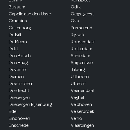
Bussum
Odijk
Capelle aan den IJssel
Oegstgeest
Cruquius
Oss
Culemborg
Purmerend
De Bilt
Rijswijk
De Meern
Roosendaal
Delft
Rotterdam
Den Bosch
Schiedam
Den Haag
Spijkenisse
Deventer
Tilburg
Diemen
Uithoorn
Doetinchem
Utrecht
Dordrecht
Veenendaal
Driebergen
Veghel
Driebergen Rijsenburg
Veldhoven
Ede
Velserbroek
Eindhoven
Venlo
Enschede
Vlaardingen