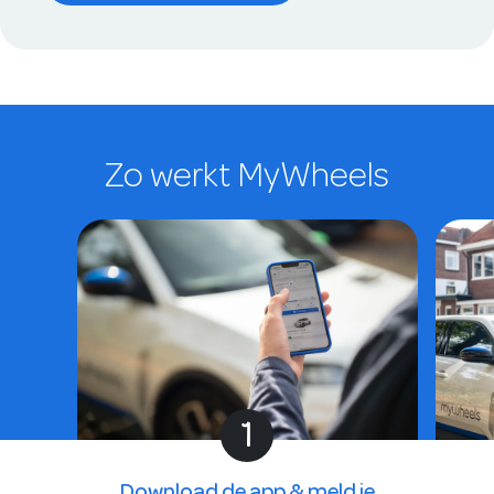
Zo werkt MyWheels
1
Download de app & meld je