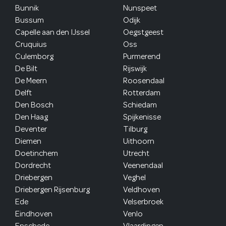
Bunnik
Nunspeet
Bussum
Odijk
Capelle aan den IJssel
Oegstgeest
Cruquius
Oss
Culemborg
Purmerend
De Bilt
Rijswijk
De Meern
Roosendaal
Delft
Rotterdam
Den Bosch
Schiedam
Den Haag
Spijkenisse
Deventer
Tilburg
Diemen
Uithoorn
Doetinchem
Utrecht
Dordrecht
Veenendaal
Driebergen
Veghel
Driebergen Rijsenburg
Veldhoven
Ede
Velserbroek
Eindhoven
Venlo
Enschede
Vlaardingen