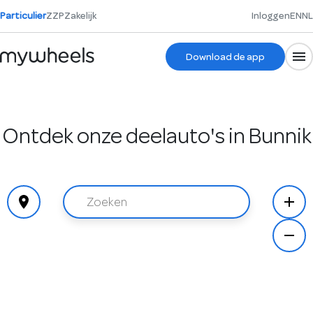
Particulier
ZZP
Zakelijk
Inloggen
EN
NL
Download de app
Ontdek onze deelauto's in Bunnik