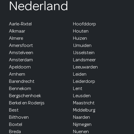
Nederland
Aarle-Rixtel
Hoofddorp
Alkmaar
Houten
Almere
Huizen
Amersfoort
IJmuiden
Amstelveen
IJsselstein
Amsterdam
Landsmeer
Apeldoorn
Leeuwarden
Arnhem
Leiden
Barendrecht
Leiderdorp
Bennekom
Lent
Bergschenhoek
Leusden
Berkel en Roderijs
Maastricht
Best
Middelburg
Bilthoven
Naarden
Boxtel
Nijmegen
Breda
Nuenen