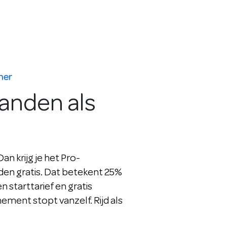
mer
aanden als
n krijg je het Pro-
n gratis. Dat betekent 25%
en starttarief en gratis
ment stopt vanzelf. Rijd als