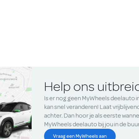
Help ons uitbre
Is er nog geen MyWheels deelauto i
kan snel veranderen! Laat vrijblijve
achter. Dan hoor je als eerste wanne
MyWheels deelauto bij jou in de buu
Vraag een MyWheels aan