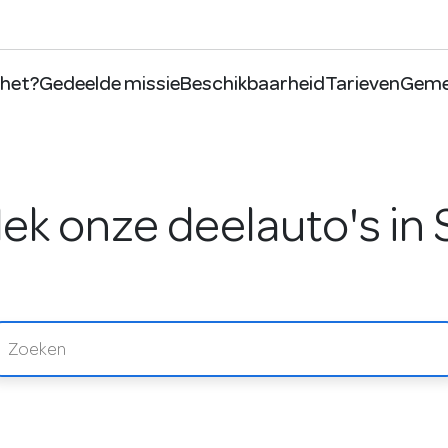
 het?
Gedeelde missie
Beschikbaarheid
Tarieven
Geme
ek onze deelauto's in 