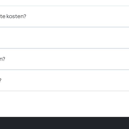
ste kosten?
en?
?