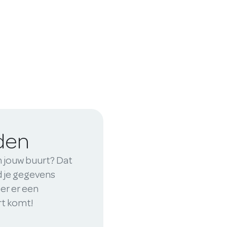
iden
n jouw buurt? Dat
nd je gegevens
er er een
rt komt!