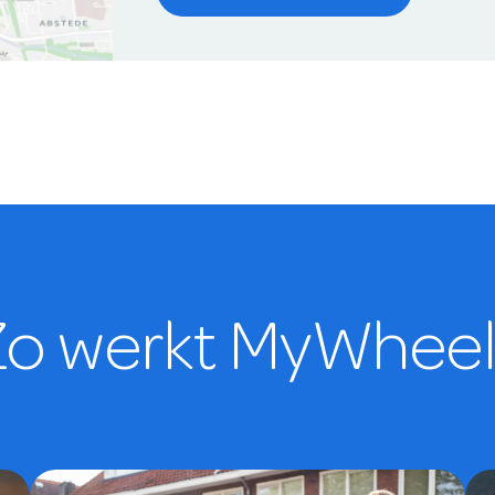
Zo werkt MyWheel