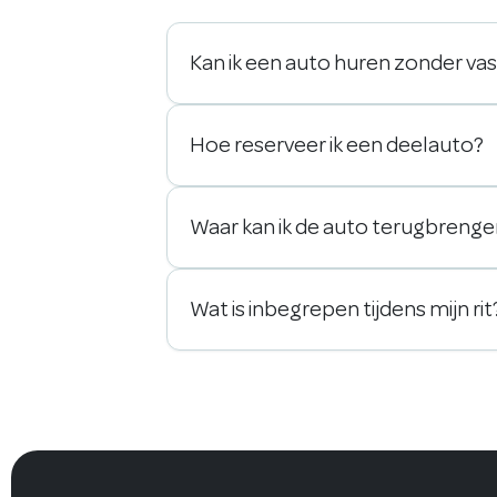
Kan ik een auto huren zonder va
Hoe reserveer ik een deelauto?
Waar kan ik de auto terugbreng
Wat is inbegrepen tijdens mijn rit