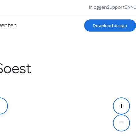
Inloggen
Support
EN
NL
enten
Download de app
Soest