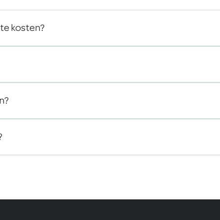
ste kosten?
en?
?