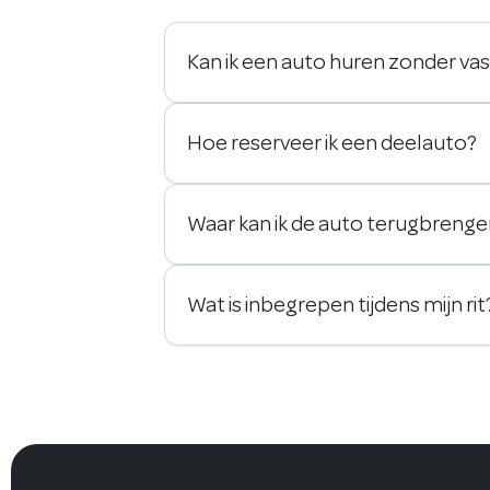
Kan ik een auto huren zonder va
Hoe reserveer ik een deelauto?
Waar kan ik de auto terugbreng
Wat is inbegrepen tijdens mijn rit