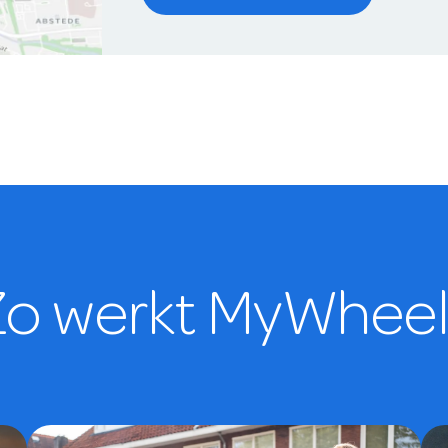
Zo werkt MyWheel