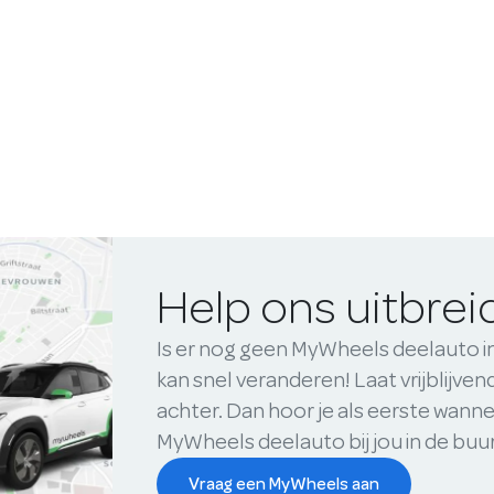
Help ons uitbre
Is er nog geen MyWheels deelauto i
kan snel veranderen! Laat vrijblijve
achter. Dan hoor je als eerste wanne
MyWheels deelauto bij jou in de buu
Vraag een MyWheels aan