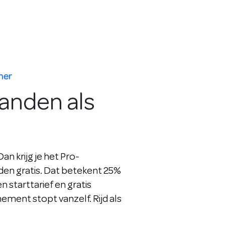
mer
aanden als
n krijg je het Pro-
n gratis. Dat betekent 25%
en starttarief en gratis
ment stopt vanzelf. Rijd als