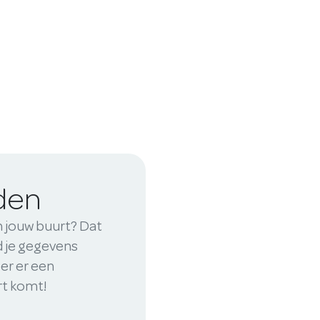
iden
n jouw buurt? Dat
nd je gegevens
er er een
rt komt!