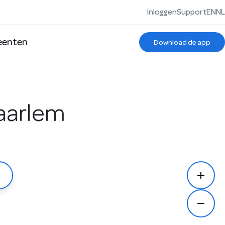
Inloggen
Support
EN
NL
enten
Download de app
Haarlem