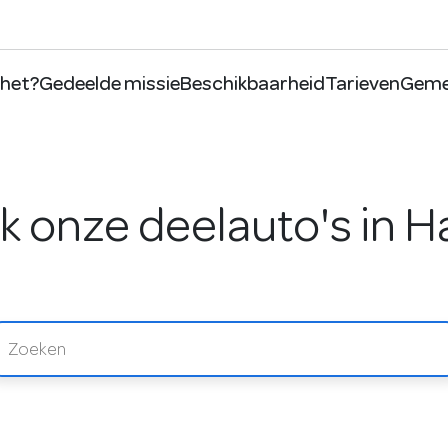
 het?
Gedeelde missie
Beschikbaarheid
Tarieven
Geme
 onze deelauto's in 