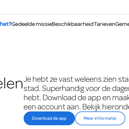
 het?
Gedeelde missie
Beschikbaarheid
Tarieven
Geme
elen
Je hebt ze vast weleens zien st
stad. Superhandig voor de dage
hebt. Download de app en maak
een account aan. Bekijk hierond
Download de app
Meer informatie