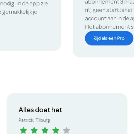
abonnement 3 maand
 nodig. In de app zie
rit, geen starttarie
e gemakkelijk je
account aan in de a
Het abonnement st
Rijd als een Pro
MyWheels is geweldig
Robbert-Jan
, Amsterdam