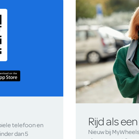
Rijd als een
iele telefoon en
Nieuw bij MyWheels?
inder dan 5