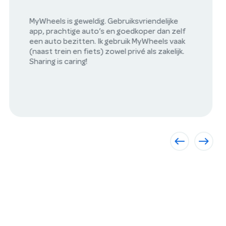
Vlekkeloze rit in een volledig opgeladen en
schone auto. Gewoon top!