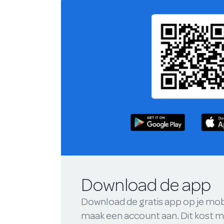
Download de app
Download de gratis app op je mob
maak een account aan. Dit kost m