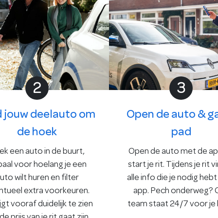
2
3
d jouw deelauto om
Open de auto & g
de hoek
pad
ek een auto in de buurt,
Open de auto met de ap
aal voor hoelang je een
start je rit. Tijdens je rit v
uto wilt huren en filter
alle info die je nodig hebt
ntueel extra voorkeuren.
app. Pech onderweg? 
ijgt vooraf duidelijk te zien
team staat 24/7 voor je k
e prijs van je rit gaat zijn.