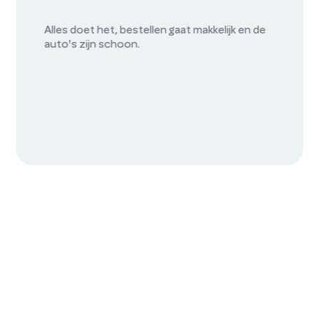
MyWheels is geweldig. Gebruiksvriendelijke
app, prachtige auto’s en goedkoper dan zelf
een auto bezitten. Ik gebruik MyWheels vaak
(naast trein en fiets) zowel privé als zakelijk.
Sharing is caring!