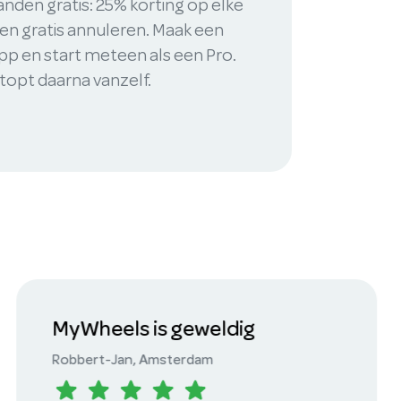
en gratis: 25% korting op elke
f en gratis annuleren. Maak een
pp en start meteen als een Pro.
opt daarna vanzelf.
Vlekkeloze rit
Maurits
, Alkmaar