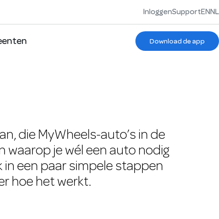
Inloggen
Support
EN
NL
enten
Download de app
aan, die MyWheels-auto’s in de
n waarop je wél een auto nodig
 in een paar simpele stappen
er hoe het werkt.