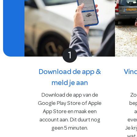
1
Download de app &
Vin
meld je aan
Download de app van de
Zo
Google Play Store
of
Apple
bep
App Store
en maak een
a
account aan. Dit duurt nog
eve
geen 5 minuten.
Je kr
wat d