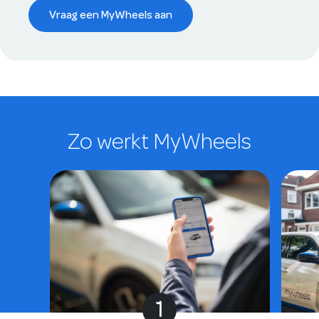
Vraag een MyWheels aan
Zo werkt MyWheels
1