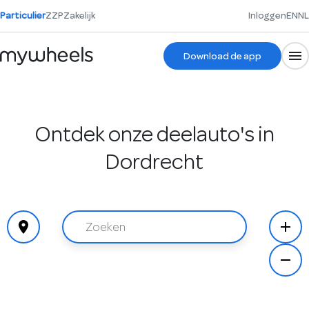
Particulier
ZZP
Zakelijk
Inloggen
EN
NL
Download de app
Ontdek onze deelauto's in
Dordrecht