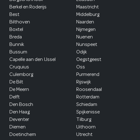
Berkel en Roderijs
Maastricht
Best
Middelburg
Bilthoven
Naarden
Boxtel
Nijmegen
Breda
Nuenen
Bunnik
Nunspeet
Bussum
Odijk
Capelle aan den IJssel
Oegstgeest
Cruquius
Oss
Culemborg
Purmerend
De Bilt
Rijswijk
De Meern
Roosendaal
Delft
Rotterdam
Den Bosch
Schiedam
Den Haag
Spijkenisse
Deventer
Tilburg
Diemen
Uithoorn
Doetinchem
Utrecht