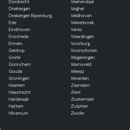
Dordrecht
Veenendaal
Driebergen
Veghel
Driebergen Rijsenburg
Veldhoven
Ede
Velserbroek
Eindhoven
Venlo
Enschede
Vlaardingen
Ermelo
Voorburg
Geldrop
Voorschoten
Goirle
Wageningen
Gorinchem
Warnsveld
Gouda
Weesp
Groningen
Woerden
Haarlem
Zaandam
Haastrecht
Zeist
Harderwijk
Zoetermeer
Hattem
Zutphen
Hilversum
Zwolle