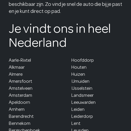
beschikbaar zijn. Zo vind je snel de auto die bij je past
en je kunt direct op pad.
Je vindt ons in heel
Nederland
Aarle-Rixtel
Hoofddorp
Alkmaar
Houten
Almere
Huizen
Amersfoort
IJmuiden
Amstelveen
IJsselstein
Amsterdam
Landsmeer
Apeldoorn
Leeuwarden
Arnhem
Leiden
Barendrecht
Leiderdorp
Bennekom
Lent
Bergschenhoek
Leusden