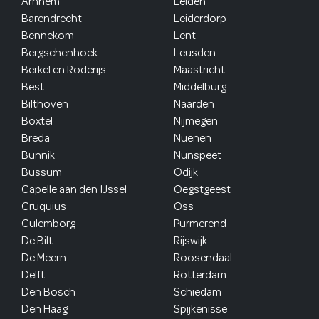
Arnhem
Leiden
Barendrecht
Leiderdorp
Bennekom
Lent
Bergschenhoek
Leusden
Berkel en Roderijs
Maastricht
Best
Middelburg
Bilthoven
Naarden
Boxtel
Nijmegen
Breda
Nuenen
Bunnik
Nunspeet
Bussum
Odijk
Capelle aan den IJssel
Oegstgeest
Cruquius
Oss
Culemborg
Purmerend
De Bilt
Rijswijk
De Meern
Roosendaal
Delft
Rotterdam
Den Bosch
Schiedam
Den Haag
Spijkenisse