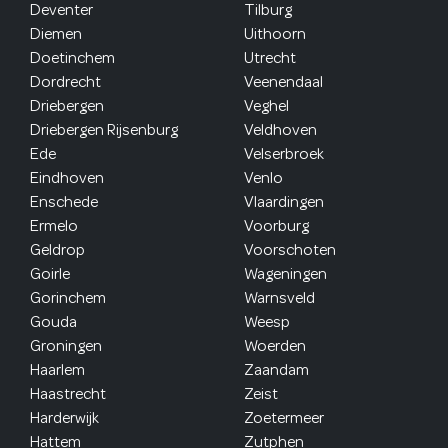
Deventer
Tilburg
Diemen
Uithoorn
Doetinchem
Utrecht
Dordrecht
Veenendaal
Driebergen
Veghel
Driebergen Rijsenburg
Veldhoven
Ede
Velserbroek
Eindhoven
Venlo
Enschede
Vlaardingen
Ermelo
Voorburg
Geldrop
Voorschoten
Goirle
Wageningen
Gorinchem
Warnsveld
Gouda
Weesp
Groningen
Woerden
Haarlem
Zaandam
Haastrecht
Zeist
Harderwijk
Zoetermeer
Hattem
Zutphen