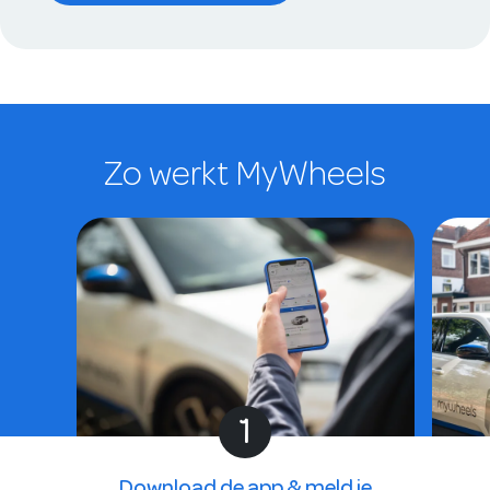
Zo werkt MyWheels
1
Download de app & meld je