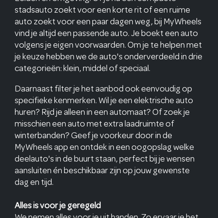
stadsauto zoekt voor een korte rit of een ruime
auto zoekt voor een paar dagen weg, bij MyWheels
vind je altijd een passende auto. Je boekt een auto
volgens je eigen voorwaarden. Om je te helpen met
je keuze hebben we de auto's onderverdeeld in drie
categorieën: klein, middel of speciaal.
Daarnaast filter je het aanbod ook eenvoudig op
specifieke kenmerken. Wil je een elektrische auto
huren? Rijd je alleen in een automaat? Of zoek je
misschien een auto met extra laadruimte of
winterbanden? Geef je voorkeur door in de
MyWheels app en ontdek in een oogopslag welke
deelauto's in de buurt staan, perfect bij je wensen
aansluiten én beschikbaar zijn op jouw gewenste
dag en tijd.
Alles is voor je geregeld
We nemen alles voor je uit handen. Zo ervaar je het