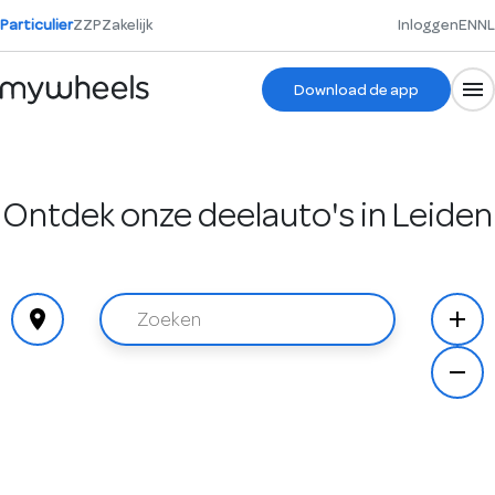
Particulier
ZZP
Zakelijk
Inloggen
EN
NL
Download de app
Ontdek onze deelauto's in Leiden