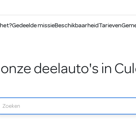
 het?
Gedeelde missie
Beschikbaarheid
Tarieven
Geme
onze deelauto's in C