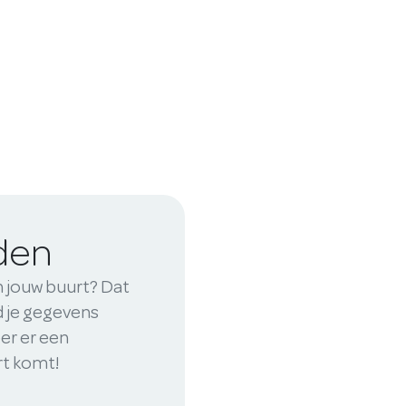
iden
n jouw buurt? Dat
nd je gegevens
er er een
rt komt!