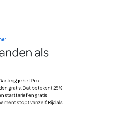
mer
aanden als
n krijg je het Pro-
n gratis. Dat betekent 25%
en starttarief en gratis
ment stopt vanzelf. Rijd als