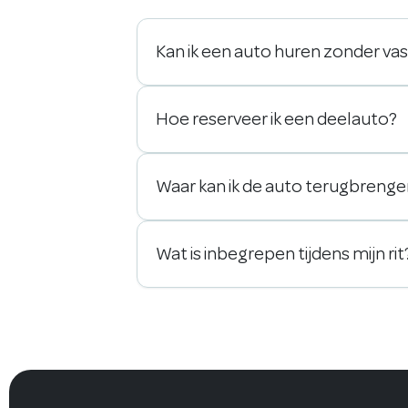
Kan ik een auto huren zonder va
Hoe reserveer ik een deelauto?
Waar kan ik de auto terugbreng
Wat is inbegrepen tijdens mijn rit