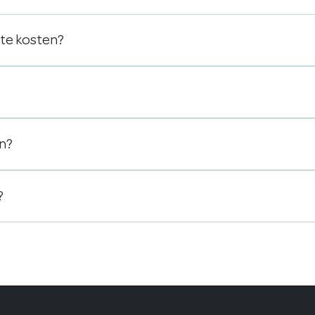
ste kosten?
en?
?