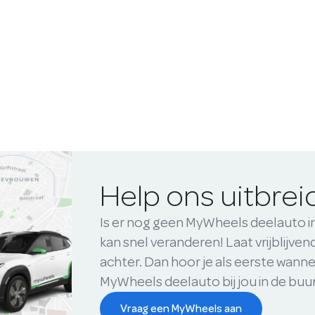
Help ons uitbre
Is er nog geen MyWheels deelauto i
kan snel veranderen! Laat vrijblijve
achter. Dan hoor je als eerste wanne
MyWheels deelauto bij jou in de buu
Vraag een MyWheels aan