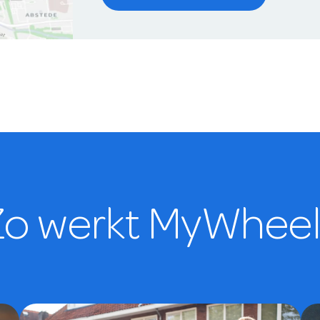
Zo werkt MyWheel