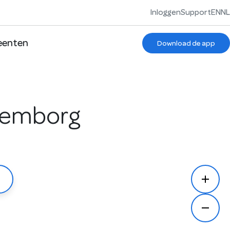
Inloggen
Support
EN
NL
enten
Download de app
ulemborg