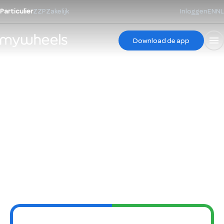
Particulier
ZZP
Zakelijk
Inloggen
EN
NL
Download de app