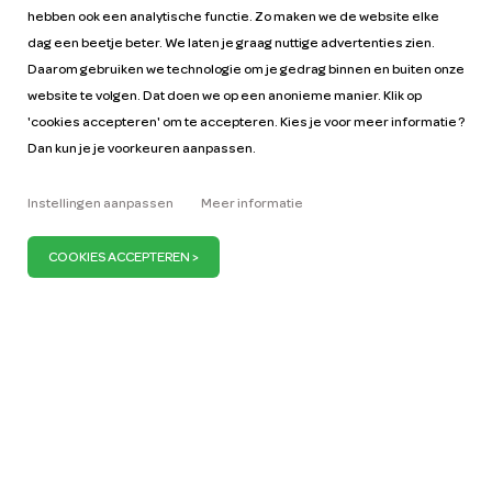
hebben ook een analytische functie. Zo maken we de website elke
dag een beetje beter. We laten je graag nuttige advertenties zien.
Daarom gebruiken we technologie om je gedrag binnen en buiten onze
website te volgen. Dat doen we op een anonieme manier. Klik op
'cookies accepteren' om te accepteren. Kies je voor meer informatie ?
Dan kun je je voorkeuren aanpassen.
Help
Tarieven
Instellingen aanpassen
Meer informatie
Autohandleidingen
Vacatures
Sleutelfiguren
Zakelijk
Onze missie
ZZP
Blog
Vraag auto aan
Pers
Wij zijn ervan overtuigd dat je maar 1 miljoen auto’s