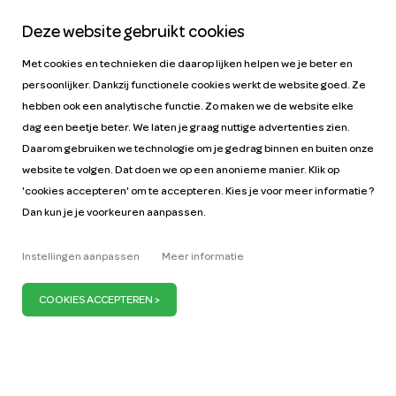
Deze website gebruikt cookies
Help
Tarieven
Met cookies en technieken die daarop lijken helpen we je beter en
Autohandleidingen
Vacatures
persoonlijker. Dankzij functionele cookies werkt de website goed. Ze
Sleutelfiguren
Zakelijk
hebben ook een analytische functie. Zo maken we de website elke
dag een beetje beter. We laten je graag nuttige advertenties zien.
Onze missie
ZZP
Daarom gebruiken we technologie om je gedrag binnen en buiten onze
Blog
Vraag auto aan
website te volgen. Dat doen we op een anonieme manier. Klik op
Pers
'cookies accepteren' om te accepteren. Kies je voor meer informatie ?
Dan kun je je voorkeuren aanpassen.
Instellingen aanpassen
Meer informatie
Wij zijn ervan overtuigd dat je maar 1 miljoen auto’s
nodig hebt om Nederland mobiel te houden. Wij
dragen daaraan bij door meer en meer deelauto’s
aan te bieden. Want als we meer auto’s delen,
hoeven we er minder te bezitten. En als er altijd een