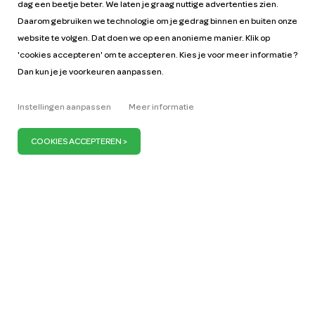
dag een beetje beter. We laten je graag nuttige advertenties zien.
Daarom gebruiken we technologie om je gedrag binnen en buiten onze
website te volgen. Dat doen we op een anonieme manier. Klik op
'cookies accepteren' om te accepteren. Kies je voor meer informatie ?
Dan kun je je voorkeuren aanpassen.
Help
Tarieven
Instellingen aanpassen
Meer informatie
Autohandleidingen
Vacatures
Sleutelfiguren
Zakelijk
Onze missie
ZZP
Blog
Vraag auto aan
Pers
Wij zijn ervan overtuigd dat je maar 1 miljoen auto’s
nodig hebt om Nederland mobiel te houden. Wij
dragen daaraan bij door meer en meer deelauto’s