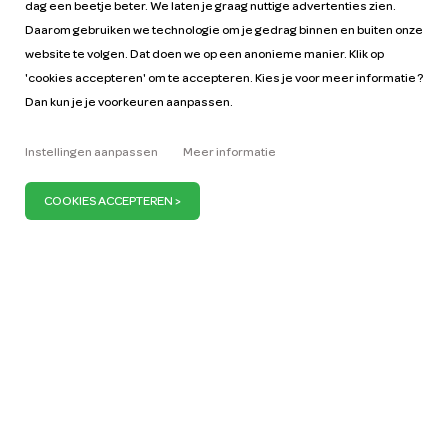
dag een beetje beter. We laten je graag nuttige advertenties zien.
Daarom gebruiken we technologie om je gedrag binnen en buiten onze
website te volgen. Dat doen we op een anonieme manier. Klik op
'cookies accepteren' om te accepteren. Kies je voor meer informatie ?
Dan kun je je voorkeuren aanpassen.
Help
Tarieven
Instellingen aanpassen
Meer informatie
Autohandleidingen
Vacatures
Sleutelfiguren
Zakelijk
Onze missie
ZZP
Blog
Vraag auto aan
Pers
Wij zijn ervan overtuigd dat je maar 1 miljoen auto’s
nodig hebt om Nederland mobiel te houden. Wij
dragen daaraan bij door meer en meer deelauto’s