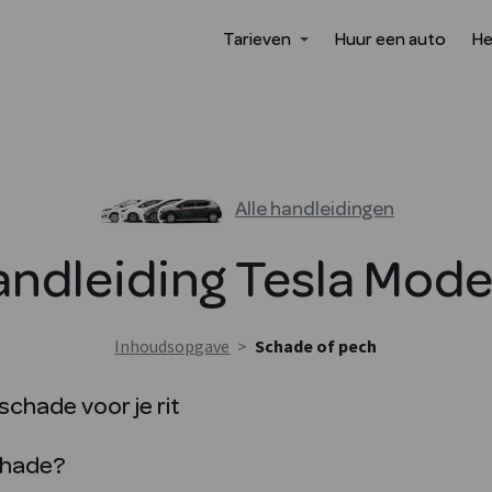
Tarieven
Huur een auto
He
Alle handleidingen
ndleiding
Tesla
Model
Inhoudsopgave
>
Schade of pech
chade voor je rit
chade?