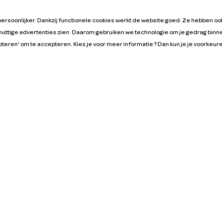
persoonlijker. Dankzij functionele cookies werkt de website goed. Ze hebben oo
nuttige advertenties zien. Daarom gebruiken we technologie om je gedrag binne
Missie
pteren' om te accepteren. Kies je voor meer informatie ? Dan kun je je voorkeu
Wij zijn ervan overtuigd dat je maar 1 miljoen auto’s
nodig hebt om Nederland mobiel te houden. Wij
dragen daaraan bij door meer en meer deelauto’s
aan te bieden. Want als we meer auto’s delen,
hoeven we er minder te bezitten. En als er altijd een
deelauto om de hoek staat, kun je overal naartoe,
op elk moment dat jij dat wilt.
MyWheels. Alleen
maar
voor
delen.
Algemene voorwaarden
Algemene voorwaarden Zakelijk
Privacybeleid
Cookies