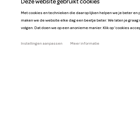
Deze website gebruikt cookies
Met cookies en technieken die daarop lijken helpen we je beter en 
maken we de website elke dag een beetje beter. We laten je graag 
Over
volgen. Dat doen we op een anonieme manier. Klik op 'cookies acce
Help
Tarieven
Instellingen aanpassen
Meer informatie
Lees de FAQ
Autohandleidingen
Vacatures
Sleutelfiguren
Zakelijk
Onze missie
ZZP
Blog
Vraag auto aan
Pers