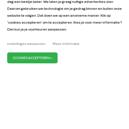
dag een beetje beter. We laten je graag nuttige advertenties zien.
Daarom gebruiken we technologie om je gedrag binnen en buiten onze
website te volgen. Dat doen we op een anonieme manier. Klik op
'cookies accepteren' om te accepteren. Kies je voor meer informatie ?
Dan kun je je voorkeuren aanpassen.
Help
Tarieven
Instellingen aanpassen
Meer informatie
Autohandleidingen
Vacatures
Sleutelfiguren
Zakelijk
Onze missie
ZZP
Blog
Vraag auto aan
Pers
Wij zijn ervan overtuigd dat je maar 1 miljoen auto’s
nodig hebt om Nederland mobiel te houden. Wij
dragen daaraan bij door meer en meer deelauto’s