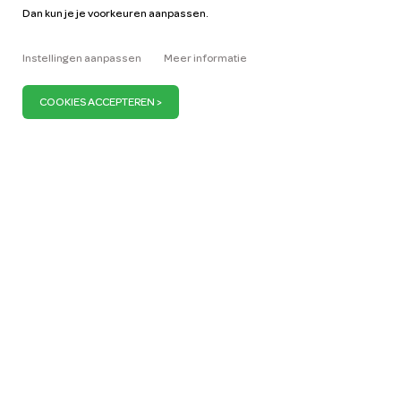
Autohandleidingen
Vacatures
Dan kun je je voorkeuren aanpassen.
Sleutelfiguren
Zakelijk
Onze missie
ZZP
Instellingen aanpassen
Meer informatie
Blog
Vraag auto aan
Pers
Wij zijn ervan overtuigd dat je maar 1 miljoen auto’s
nodig hebt om Nederland mobiel te houden. Wij
dragen daaraan bij door meer en meer deelauto’s
aan te bieden. Want als we meer auto’s delen,
hoeven we er minder te bezitten. En als er altijd een
deelauto om de hoek staat, kun je overal naartoe,
op elk moment dat jij dat wilt.
MyWheels. Alleen
maar
voor
delen.