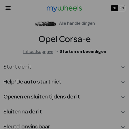
NL
EN
Alle handleidingen
Opel
Corsa-e
Inhoudsopgave
>
Starten en beëindigen
Start de rit
Help! De auto start niet
Openen en sluiten tijdens de rit
Sluiten na de rit
Sleutel onvindbaar