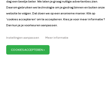
dag een beetje beter. We laten je graag nuttige advertenties zien.
Daarom gebruiken we technologie om je gedrag binnen en buiten onze
website te volgen. Dat doen we op een anonieme manier. Klik op
'cookies accepteren' om te accepteren. Kies je voor meer informatie ?
Dan kun je je voorkeuren aanpassen.
Help
Tarieven
Instellingen aanpassen
Meer informatie
Autohandleidingen
Vacatures
Sleutelfiguren
Zakelijk
Onze missie
ZZP
Blog
Vraag auto aan
Pers
Wij zijn ervan overtuigd dat je maar 1 miljoen auto’s
nodig hebt om Nederland mobiel te houden. Wij
dragen daaraan bij door meer en meer deelauto’s