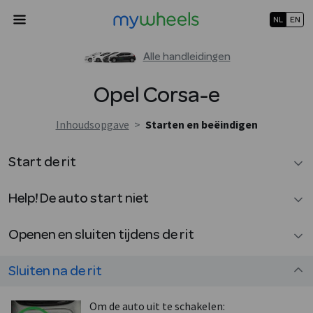
NL
EN
Alle handleidingen
Opel
Corsa-e
Inhoudsopgave
>
Starten en beëindigen
Start de rit
Help! De auto start niet
Openen en sluiten tijdens de rit
Sluiten na de rit
Om de auto uit te schakelen: