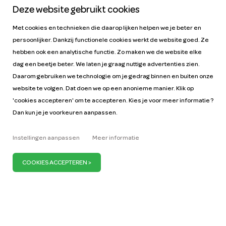
Deze website gebruikt cookies
Met cookies en technieken die daarop lijken helpen we je beter en
persoonlijker. Dankzij functionele cookies werkt de website goed. Ze
hebben ook een analytische functie. Zo maken we de website elke
dag een beetje beter. We laten je graag nuttige advertenties zien.
Help
Tarieven
Daarom gebruiken we technologie om je gedrag binnen en buiten onze
Autohandleidingen
Vacatures
website te volgen. Dat doen we op een anonieme manier. Klik op
Sleutelfiguren
Zakelijk
'cookies accepteren' om te accepteren. Kies je voor meer informatie ?
Dan kun je je voorkeuren aanpassen.
Onze missie
ZZP
Blog
Vraag auto aan
Instellingen aanpassen
Meer informatie
Pers
Wij zijn ervan overtuigd dat je maar 1 miljoen auto’s
nodig hebt om Nederland mobiel te houden. Wij