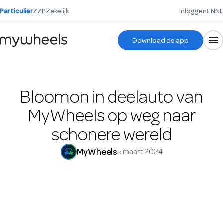
Particulier
ZZP
Zakelijk
Inloggen
EN
NL
Download de app
Bloomon in deelauto van
MyWheels op weg naar
schonere wereld
MyWheels
5 maart 2024