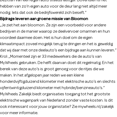
bezitten van een eigen auto steeds lastiger. Bovendien is het
hebben van zo’n eigen auto voor de deur lang niet altijd meer
nodig. Iets dat ook de bedrijfswereld zich beseft.”
Bijdrage leveren aan groene missie van Bloomon
,,Je ziet het aan bloomon. Ze zijn een voorbeeld voor andere
bedrijven in de manier waarop ze deelvervoer omarmen en hun
voordeel daarmee doen. Het is hun doel om de eigen
klimaatimpact zoveel mogelijk terug te dringen en het is geweldig
dat wij daar met onze deelauto’s een bijdrage aan kunnen leveren.”
Krol: ,,Momenteel zijn er 33 medewerkers die de auto’s van
MyWheels gebruiken. De helft daarvan doet dit regelmatig. En het
bereik van deze auto’s is groot genoeg voor de ritjes die we
maken. In het afgelopen jaar reden we een kleine
honderdvijftigduizend kilometer met elektrische auto’s en slechts
vijfentwintigduizend kilometer met hybride/benzineauto’s.”
MyWheels Zakelijk biedt organisaties toegang tot het grootste
elektrische wagenpark van Nederland zonder vaste kosten. Is dit
ook interessant voor jouw organistatie? Zie mywheels.nl/zakelijk
voor meer informatie.