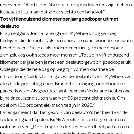
reserveren. Of er bij ons überhaupt nog medewerkers zijn met een
leaseauto? Ja, maar dat zijn er slechts een handvol.”
Tot vijftienduizend kilometer per jaar goedkoper uit met
deelauto
Er zijn volgens Jonne Lanenga van MyWheels nog genoeg
bedrijven die deelauto’s als een duur alternatief voor de leaseauto
beschouwen. Dat je er als ondernemer juist geld mee bespaart,
zien gelukkig ook steeds meer mensen. ,,Tot zo’n vijftienduizend
kilometer per jaar ben je met een deelauto gewoon goedkoper uit.
Collega’s die de hele dag op weg zijn vormen daarmee de
uitzondering”, aldus Lanenga. ,,Bij de deelauto’s van MyWheels zit
alles bij de prijs inbegrepen. Brandstof, reiniging, onderhoud en
parkeerkosten. Als grootste aanbieder van Nederland hebben we
bijna drieduizend auto’s waarvan 60 procent elektrisch is. Ons
doel om 100 procent elektrisch te zijn in 2025.”
Lanenga meent dat het gebruik van deelauto’s het beeld van de
toekomst gaan bepalen. Bij MyWheels zien ze dat gemeenten dit
ook nastreven. ,,Door krapte in de steden wordt het parkeren en