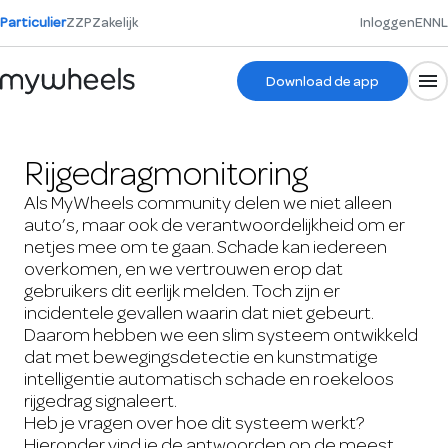
Particulier
ZZP
Zakelijk
Inloggen
EN
NL
Download de app
Rijgedragmonitoring
Als MyWheels community delen we niet alleen
auto’s, maar ook de verantwoordelijkheid om er
netjes mee om te gaan. Schade kan iedereen
overkomen, en we vertrouwen erop dat
gebruikers dit eerlijk melden. Toch zijn er
incidentele gevallen waarin dat niet gebeurt.
Daarom hebben we een slim systeem ontwikkeld
dat met bewegingsdetectie en kunstmatige
intelligentie automatisch schade en roekeloos
rijgedrag signaleert.
Heb je vragen over hoe dit systeem werkt?
Hieronder vind je de antwoorden op de meest