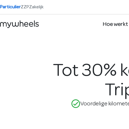
Particulier
ZZP
Zakelijk
Hoe werkt
Tot 30% k
Tri
check_circle_outline
Voordelige kilomet