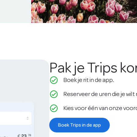
Pak je Trips ko
check_circle_outline
Boek je rit in de app.
check_circle_outline
Reserveer de uren die je wilt 
check_circle_outline
Kies voor één van onze voor
Boek Trips in de app