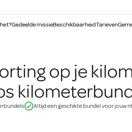
 het?
Gedeelde missie
Beschikbaarheid
Tarieven
Geme
orting op je kilo
ps kilometerbun
check_circle_outline
erbundels
Altijd een geschikte bundel voor jouw ri