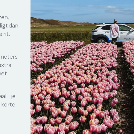
zen,
ligt dan
 rit,
ometers
extra
het
taal je
r korte