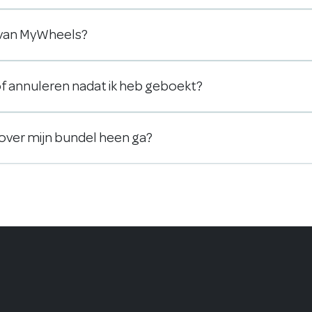
s van MyWheels?
 of annuleren nadat ik heb geboekt?
k over mijn bundel heen ga?