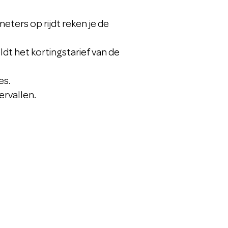
meters op rijdt reken je de
dt het kortingstarief van de
es.
ervallen.