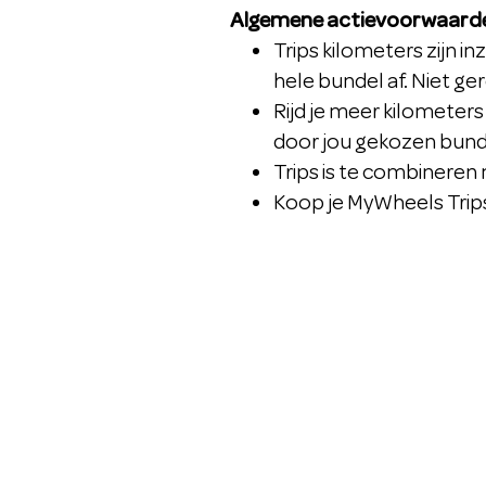
Algemene actievoorwaard
Trips kilometers zijn in
hele bundel af. Niet g
Rijd je meer kilometers
door jou gekozen bund
Trips is te combineren
Koop je MyWheels Trips?