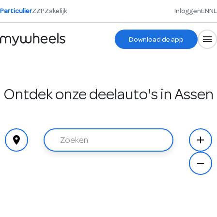
Particulier
ZZP
Zakelijk
Inloggen
EN
NL
Download de app
Ontdek onze deelauto's in Assen