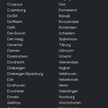
Cruquius
Oss
Culemborg
Purmerend
De Bilt
Rijswijk
De Meern
Roosendaal
Delft
Rotterdam
Den Bosch
Schiedam
Den Haag
Spijkenisse
Deventer
Tilburg
Diemen
Uithoorn
Doetinchem
Utrecht
Dordrecht
Veenendaal
Driebergen
Veghel
Driebergen Rijsenburg
Veldhoven
Ede
Velserbroek
Eindhoven
Venlo
Enschede
Vlaardingen
Ermelo
Voorburg
Geldrop
Voorschoten