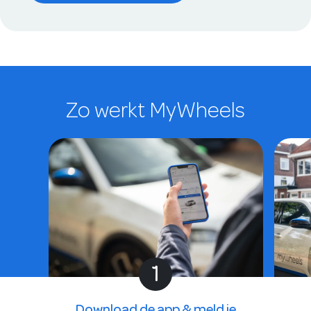
Zo werkt MyWheels
1
Download de app & meld je