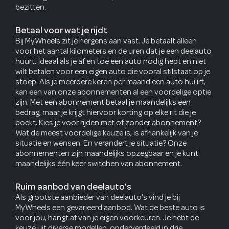
bezitten.
Betaal voor wat je rijdt
Bij MyWheels zit je nergens aan vast. Je betaalt alleen
voor het aantal kilometers en de uren dat je een deelauto
huurt. Ideaal als je af en toe een auto nodig hebt en niet
wilt betalen voor een eigen auto die vooral stilstaat op je
stoep. Als je meerdere keren per maand een auto huurt,
kan een van onze abonnementen al een voordelige optie
zijn. Met een abonnement betaal je maandelijks een
bedrag, maar je krijgt hiervoor korting op elke rit die je
boekt. Kies je voor rijden met of zonder abonnement?
Wat de meest voordelige keuze is, is afhankelijk van je
situatie en wensen. En verandert je situatie? Onze
abonnementen zijn maandelijks opzegbaar en je kunt
maandelijks één keer switchen van abonnement.
Ruim aanbod van deelauto’s
Als grootste aanbieder van deelauto's vind je bij
MyWheels een gevarieerd aanbod. Wat de beste auto is
voor jou, hangt af van je eigen voorkeuren. Je hebt de
keuze uit diverse modellen, onderverdeeld in drie