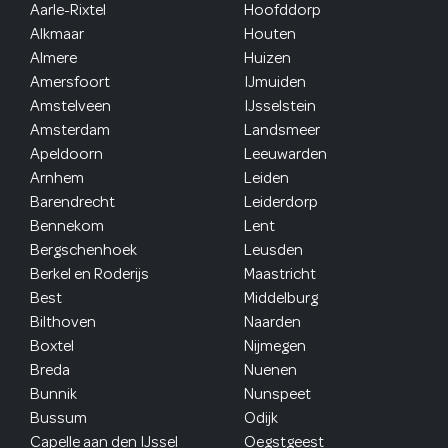
Aarle-Rixtel
Hoofddorp
Alkmaar
Houten
Almere
Huizen
Amersfoort
IJmuiden
Amstelveen
IJsselstein
Amsterdam
Landsmeer
Apeldoorn
Leeuwarden
Arnhem
Leiden
Barendrecht
Leiderdorp
Bennekom
Lent
Bergschenhoek
Leusden
Berkel en Roderijs
Maastricht
Best
Middelburg
Bilthoven
Naarden
Boxtel
Nijmegen
Breda
Nuenen
Bunnik
Nunspeet
Bussum
Odijk
Capelle aan den IJssel
Oegstgeest