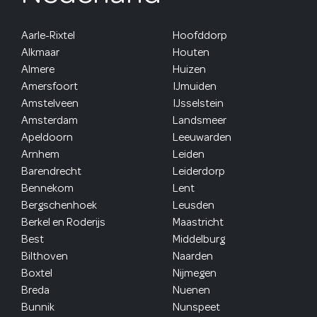
Aarle-Rixtel
Hoofddorp
Alkmaar
Houten
Almere
Huizen
Amersfoort
IJmuiden
Amstelveen
IJsselstein
Amsterdam
Landsmeer
Apeldoorn
Leeuwarden
Arnhem
Leiden
Barendrecht
Leiderdorp
Bennekom
Lent
Bergschenhoek
Leusden
Berkel en Roderijs
Maastricht
Best
Middelburg
Bilthoven
Naarden
Boxtel
Nijmegen
Breda
Nuenen
Bunnik
Nunspeet