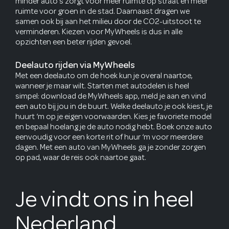
minder auto's zorgt voor meer ruimte op straat en meer
ruimte voor groen in de stad. Daarnaast dragen we
samen ook bij aan het milieu door de CO2-uitstoot te
verminderen. Kiezen voor MyWheels is dus in alle
opzichten een beter rijden gevoel.
Deelauto rijden via MyWheels
Met een deelauto om de hoek kun je overal naartoe,
wanneer je maar wilt. Starten met autodelen is heel
simpel: download de MyWheels app, meld je aan en vind
een auto bij jou in de buurt. Welke deelauto je ook kiest, je
huurt ‘m op je eigen voorwaarden. Kies je favoriete model
en bepaal hoelang je de auto nodig hebt. Boek onze auto
eenvoudig voor een korte rit of huur ‘m voor meerdere
dagen. Met een auto van MyWheels ga je zonder zorgen
op pad, waar de reis ook naartoe gaat.
Je vindt ons in heel
Nederland