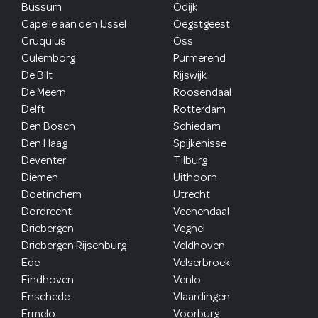
Bussum
Odijk
Capelle aan den IJssel
Oegstgeest
Cruquius
Oss
Culemborg
Purmerend
De Bilt
Rijswijk
De Meern
Roosendaal
Delft
Rotterdam
Den Bosch
Schiedam
Den Haag
Spijkenisse
Deventer
Tilburg
Diemen
Uithoorn
Doetinchem
Utrecht
Dordrecht
Veenendaal
Driebergen
Veghel
Driebergen Rijsenburg
Veldhoven
Ede
Velserbroek
Eindhoven
Venlo
Enschede
Vlaardingen
Ermelo
Voorburg