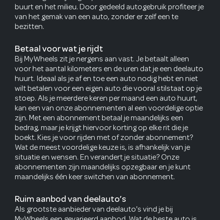
buurt en het milieu. Door gedeeld autogebruik profiteer je
van het gemak van een auto, zonder er zelf een te
bezitten.
Betaal voor wat je rijdt
Bij MyWheels zit je nergens aan vast. Je betaalt alleen
voor het aantal kilometers en de uren dat je een deelauto
huurt. Ideaal als je af en toe een auto nodig hebt en niet
wilt betalen voor een eigen auto die vooral stilstaat op je
stoep. Als je meerdere keren per maand een auto huurt,
kan een van onze abonnementen al een voordelige optie
zijn. Met een abonnement betaal je maandelijks een
bedrag, maar je krijgt hiervoor korting op elke rit die je
boekt. Kies je voor rijden met of zonder abonnement?
Wat de meest voordelige keuze is, is afhankelijk van je
situatie en wensen. En verandert je situatie? Onze
abonnementen zijn maandelijks opzegbaar en je kunt
maandelijks één keer switchen van abonnement.
Ruim aanbod van deelauto’s
Als grootste aanbieder van deelauto's vind je bij
MyWheels een gevarieerd aanbod. Wat de beste auto is