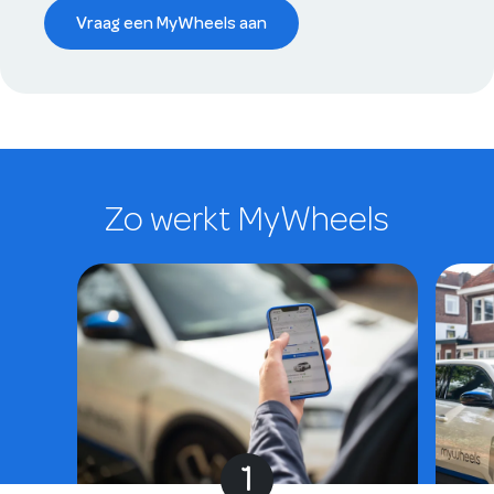
Vraag een MyWheels aan
Zo werkt MyWheels
1