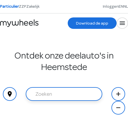
Particulier
ZZP
Zakelijk
Inloggen
EN
NL
Download de app
Ontdek onze deelauto's in
Heemstede